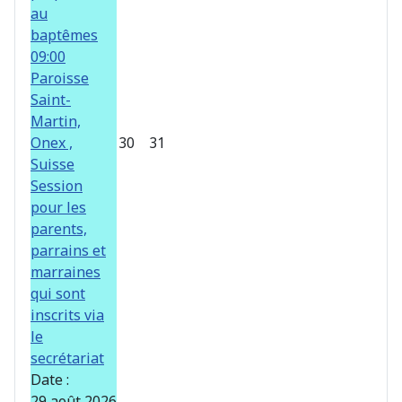
au
baptêmes
09:00
Paroisse
Saint-
Martin,
Onex ,
30
31
Suisse
Session
pour les
parents,
parrains et
marraines
qui sont
inscrits via
le
secrétariat
Date :
29 août 2026