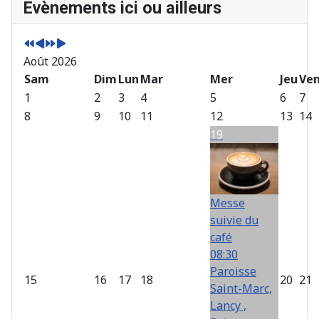
Evènements ici ou ailleurs
n
o
n
o
n
i
n
i
é
s
é
s
Août 2026
e
p
e
s
p
Sam
r
s
u
Dim
Lun
Mar
Mer
Jeu
Ve
r
é
u
i
1
2
3
4
5
6
7
é
c
i
v
8
9
10
11
12
13
14
c
é
v
a
19
é
d
a
n
d
e
n
t
e
n
t
n
t
e
Messe
t
suivie du
e
café
08:30
Paroisse
15
16
17
18
20
21
Saint-Marc,
Lancy ,