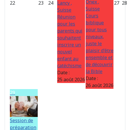
Onex ,
22
23
24
Lancy ,
27
28
Suisse
Suisse
Cours
Réunion
biblique
pour les
pour tous
parents qui
niveaux,
souhaitent
juste le
inscrire un
plaisir d'être
nouvel
ensemble et
enfant au
de découvrir
catéchisme
la Bible
Date :
Date :
25 août 2026
26 août 2026
29
Session de
préparation