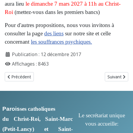
aura lieu
le dimanche 7 mars 2027 à 11h au Christ-
Roi
(mettez-vous dans les premiers bancs)
Pour d'autres propositions, nous vous invitons à
consulter la page
des liens
sur notre site et celle
concernant
les souffrances psychiques.
Publication : 12 décembre 2017
Affichages : 8463
Article précédent : Visites aux malades
Article suivan
Précédent
Suivant
Parois
ses
catholiques
Le secrétariat unique
du Christ-Roi, Saint-Marc
vous accueille:
(Petit-Lancy) et Saint-