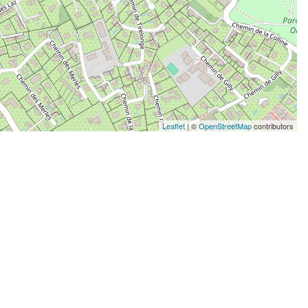
Leaflet
| ©
OpenStreetMap
contributors