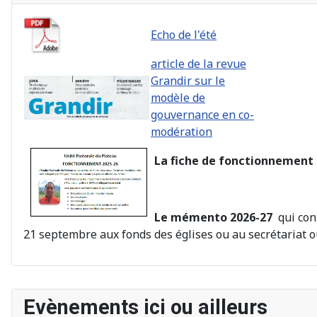
Echo de l'été
article de la revue
Grandir sur le
modèle de
gouvernance en co-
modération
La fiche de fonctionnement
Le mémento 2026-27
qui cont
21 septembre aux fonds des églises ou au secrétariat ou 
A
M
A
M
Evènements ici ou ailleurs
n
o
n
o