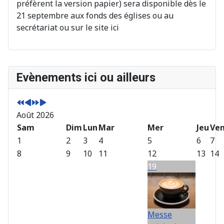
préfèrent la version papier) sera disponible dès le
21 septembre aux fonds des églises ou au
secrétariat ou sur le site ici
A
M
A
M
Evènements ici ou ailleurs
n
o
n
o
n
i
n
i
é
s
é
s
Août 2026
e
p
e
s
p
Sam
r
s
u
Dim
Lun
Mar
Mer
Jeu
Ve
r
é
u
i
1
2
3
4
5
6
7
é
c
i
v
8
9
10
11
12
13
14
c
é
v
a
19
é
d
a
n
d
e
n
t
e
n
t
n
t
e
Messe
t