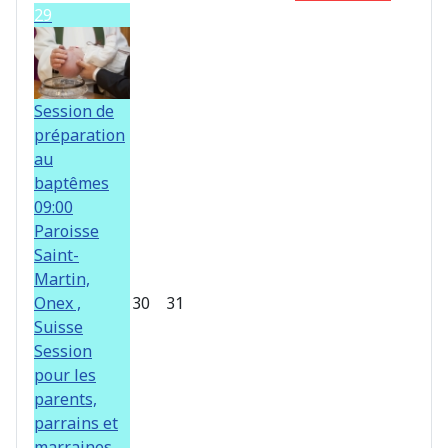
29
Session de
préparation
au
baptêmes
09:00
Paroisse
Saint-
Martin,
Onex ,
30
31
Suisse
Session
pour les
parents,
parrains et
marraines