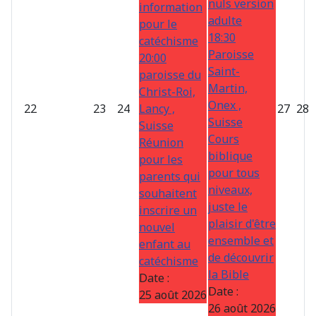
nuls version
information
adulte
pour le
18:30
catéchisme
Paroisse
20:00
Saint-
paroisse du
Martin,
Christ-Roi,
Onex ,
22
23
24
Lancy ,
27
28
Suisse
Suisse
Cours
Réunion
biblique
pour les
pour tous
parents qui
niveaux,
souhaitent
juste le
inscrire un
plaisir d'être
nouvel
ensemble et
enfant au
de découvrir
catéchisme
la Bible
Date :
Date :
25 août 2026
26 août 2026