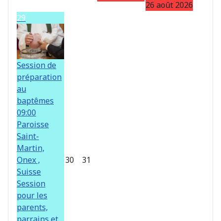
26 août 2026
29
Session de
préparation
au
baptêmes
09:00
Paroisse
Saint-
Martin,
Onex ,
30
31
Suisse
Session
pour les
parents,
parrains et