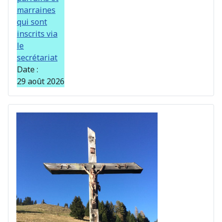
marraines
qui sont
inscrits via
le
secrétariat
Date :
29 août 2026