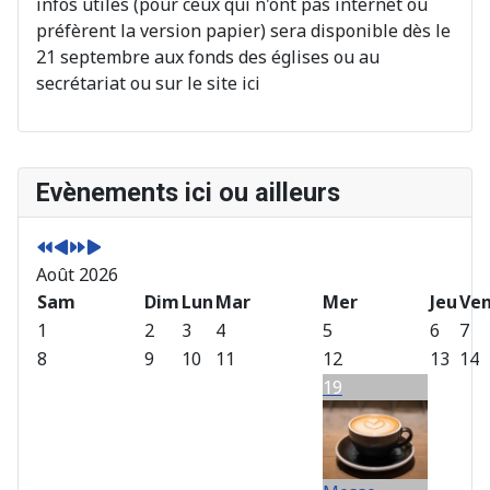
infos utiles (pour ceux qui n'ont pas internet ou
préfèrent la version papier) sera disponible dès le
21 septembre aux fonds des églises ou au
secrétariat ou sur le site ici
A
M
A
M
Evènements ici ou ailleurs
n
o
n
o
n
i
n
i
é
s
é
s
Août 2026
e
p
e
s
p
Sam
r
s
u
Dim
Lun
Mar
Mer
Jeu
Ve
r
é
u
i
1
2
3
4
5
6
7
é
c
i
v
8
9
10
11
12
13
14
c
é
v
a
19
é
d
a
n
d
e
n
t
e
n
t
n
t
e