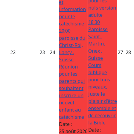
pour les
et
nuls version
information
adulte
pour le
18:30
catéchisme
Paroisse
20:00
Saint-
paroisse du
Martin,
Christ-Roi,
Onex ,
22
23
24
Lancy ,
27
28
Suisse
Suisse
Cours
Réunion
biblique
pour les
pour tous
parents qui
niveaux,
souhaitent
juste le
inscrire un
plaisir d'être
nouvel
ensemble et
enfant au
de découvrir
catéchisme
la Bible
Date :
Date :
25 août 2026