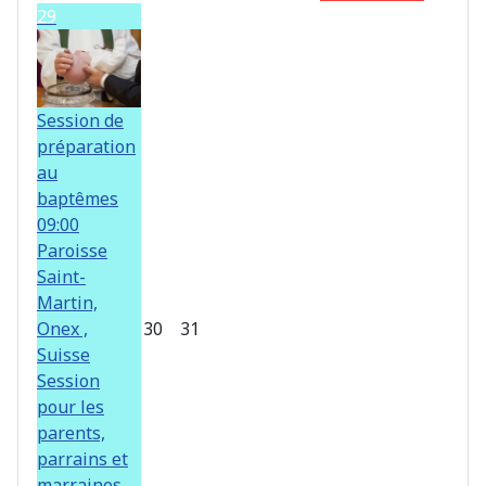
29
Session de
préparation
au
baptêmes
09:00
Paroisse
Saint-
Martin,
Onex ,
30
31
Suisse
Session
pour les
parents,
parrains et
marraines