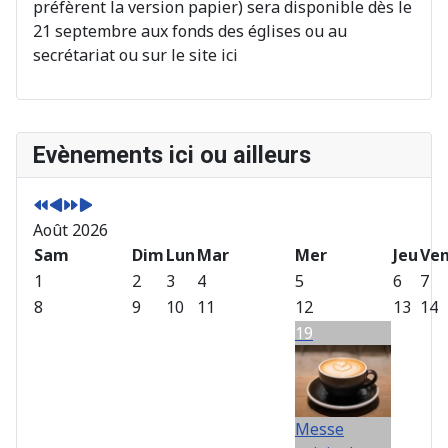
préfèrent la version papier) sera disponible dès le
21 septembre aux fonds des églises ou au
secrétariat ou sur le site ici
A
M
A
M
Evènements ici ou ailleurs
n
o
n
o
n
i
n
i
é
s
é
s
Août 2026
e
p
e
s
p
Sam
r
s
u
Dim
Lun
Mar
Mer
Jeu
Ve
r
é
u
i
1
2
3
4
5
6
7
é
c
i
v
8
9
10
11
12
13
14
c
é
v
a
19
é
d
a
n
d
e
n
t
e
n
t
n
t
e
Messe
t