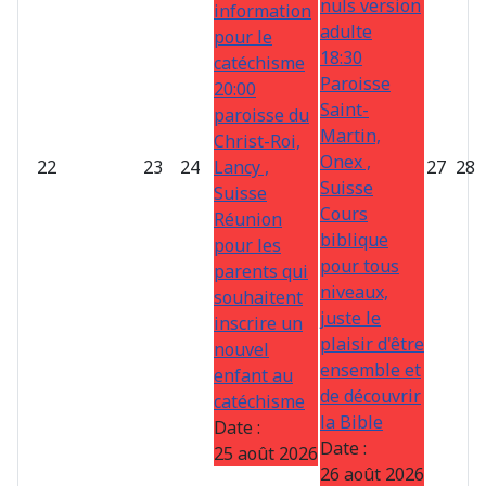
nuls version
information
adulte
pour le
18:30
catéchisme
Paroisse
20:00
Saint-
paroisse du
Martin,
Christ-Roi,
Onex ,
22
23
24
Lancy ,
27
28
Suisse
Suisse
Cours
Réunion
biblique
pour les
pour tous
parents qui
niveaux,
souhaitent
juste le
inscrire un
plaisir d'être
nouvel
ensemble et
enfant au
de découvrir
catéchisme
la Bible
Date :
Date :
25 août 2026
26 août 2026